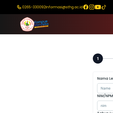
Facebook
Instagram
YouTube
TikTok
0265-330092
Informasi@sthg.ac.id
1
Nama L
Name
NIM/NPM
nim