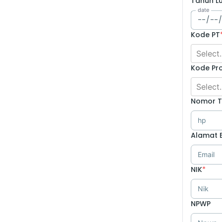
Tahun Lu
date
Kode PT
Select.
Kode Pr
Select.
Nomor T
hp
Alamat 
Email
NIK
*
Nik
NPWP