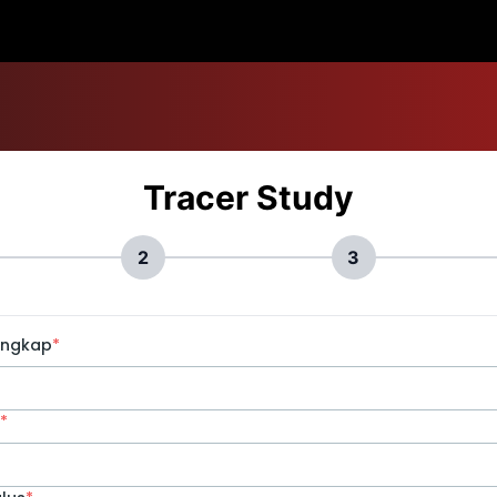
Tracer Study
2
3
engkap
*
*