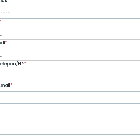
lus
*
*
..
odi
*
..
elepon/HP
*
Email
*