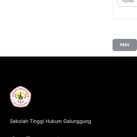
Npwp
PREV
STHG
Sekolah Tinggi Hukum Galunggung