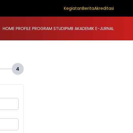
Kegiatan
Berita
Akreditasi
HOME
PROFILE
PROGRAM STUDI
PMB
AKADEMIK
E-JURNAL
4